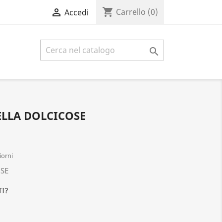
shopping_cart

Carrello
(0)
Accedi

LLA DOLCICOSE
iorni
OSE
TI?