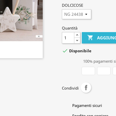
DOLCICOSE
Quantità

AGGIUNG

Disponibile
100% pagamenti si
Condividi
Pagamenti sicuri
Spedito con corriere